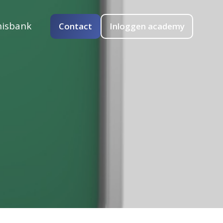
isbank
Contact
Inloggen academy