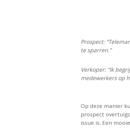
Pro
spect: “Telemar
te sparren.”
Verkoper: “Ik begri
medewerkers op he
Op deze manier kun
prospect overtuig
issue is. Een mooie