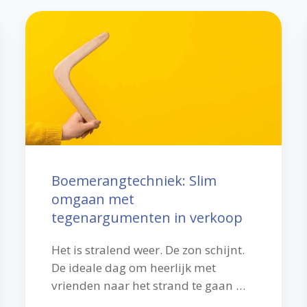
Boemerangtechniek:
Slim
omgaan
met
tegenargumenten
in
verkoop
Boemerangtechniek: Slim
omgaan met
tegenargumenten in verkoop
Het is stralend weer. De zon schijnt.
De ideale dag om heerlijk met
vrienden naar het strand te gaan …