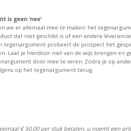
t is geen ‘nee’
en we er allemaal mee te maken: het tegenargumen
oduct dat niet geschikt is of een andere leveran
n tegenargument probeert de prospect het gespre
n. Laat je hierdoor niet van de wijs brengen en geb
genargument door mee te veren. Zodra je op and
olgens op het tegenargument terug.
aximaal € 50,00 per stuk betalen, u noemt een prij