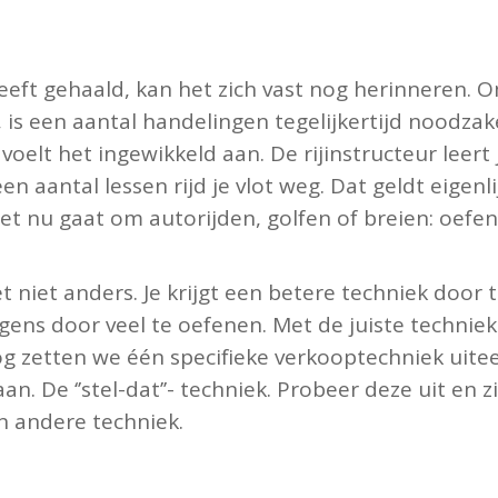
 heeft gehaald, kan het zich vast nog herinneren.
 is een aantal handelingen tegelijkertijd noodzake
n voelt het ingewikkeld aan. De rijinstructeur leert
n aantal lessen rijd je vlot weg. Dat geldt eigenli
 het nu gaat om autorijden, golfen of breien: oefe
t niet anders. Je krijgt een betere techniek door 
gens door veel te oefenen. Met de juiste techniek
log zetten we één specifieke verkooptechniek uite
n. De ‘’stel-dat’’- techniek. Probeer deze uit en 
n andere techniek.