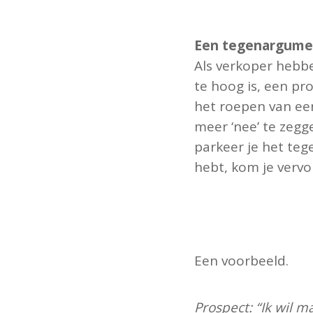
Een tegenargumen
Als verkoper hebb
te hoog is, een pr
het roepen van ee
meer ‘nee’ te zegge
parkeer je het te
hebt, kom je verv
Een voorbeeld.
Prospect: “Ik wil m