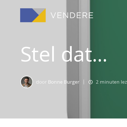
Stel dat...
door
Bonne Burger
2 minuten le