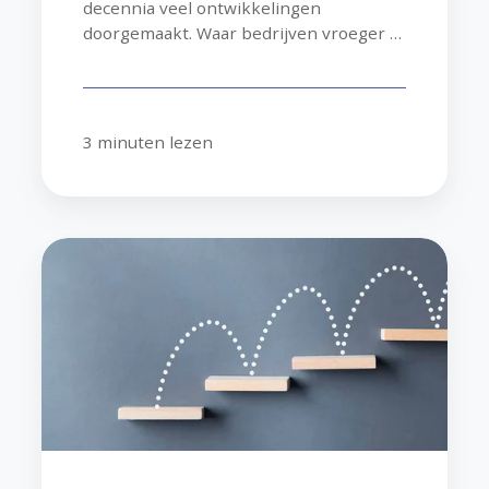
decennia veel ontwikkelingen
doorgemaakt. Waar bedrijven vroeger …
3 minuten lezen
Voortgang
of
vooruitgang
in
accountmanagement?