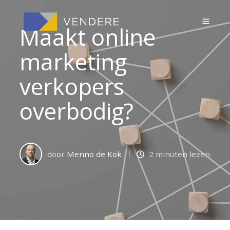
Maakt online
marketing
verkopers
overbodig?
door
Menno de Kok
2 minuten lezen