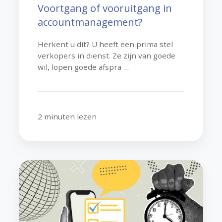
Voortgang of vooruitgang in
accountmanagement?
Herkent u dit? U heeft een prima stel
verkopers in dienst. Ze zijn van goede
wil, lopen goede afspra …
2 minuten lezen
Sales,
wat
duurt
dat
lang!