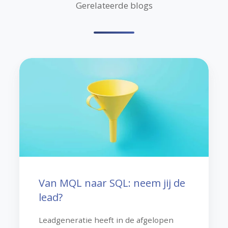
Gerelateerde blogs
Van
MQL
naar
SQL:
neem
jij
de
lead?
Van MQL naar SQL: neem jij de
lead?
Leadgeneratie heeft in de afgelopen