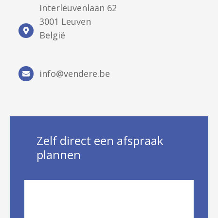
Interleuvenlaan
Interleuvenlaan 62
602
62
3001 Leuven
63
3001
België
Leuven
België
info@vendere.be
info@vendere.be
Zelf direct een afspraak
plannen